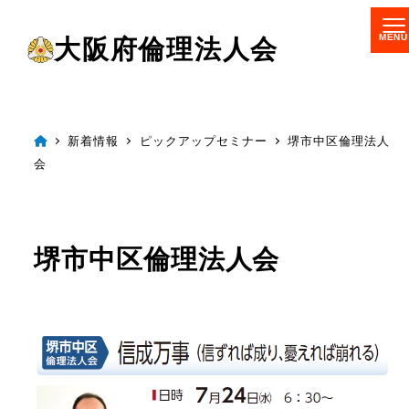
メ
大阪府倫理法人会
イ
ン
コ
ン
新着情報
ピックアップセミナー
堺市中区倫理法人
会
テ
ン
ツ
堺市中区倫理法人会
へ
移
動