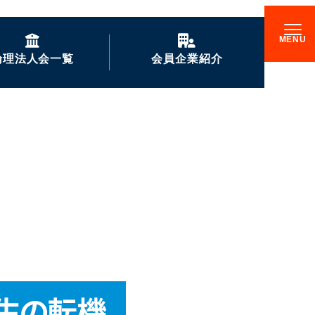
倫理法人会一覧
会員企業紹介
GENKIな会員企業の
ご紹介
企業訪問記
倫理17000