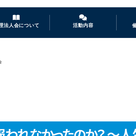
理法人会について
活動内容
倫理法人会とは
経営者モーニングセ
ミナー
会
倫理を学ぶ
活力朝礼の推進
会長あいさつ
倫理経営講演会
ナイトセミナー・経営
者の集い
後継者倫理塾