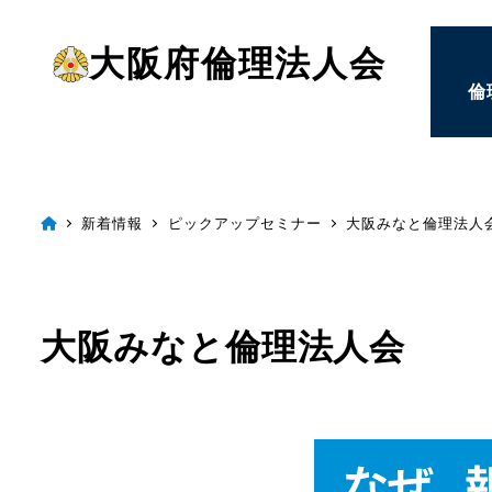
メ
大阪府倫理法人会
イ
倫
ン
コ
ン
テ
新着情報
ピックアップセミナー
大阪みなと倫理法人
ン
ツ
へ
大阪みなと倫理法人会
移
動