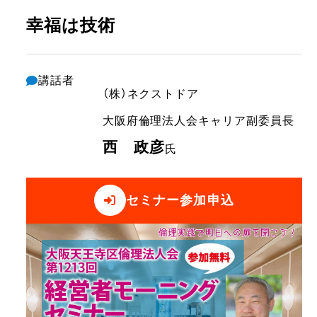
幸福は技術
講話者
（株）ネクストドア
大阪府倫理法人会
キャリア副委員長
西 政彦
氏
セミナー参加申込