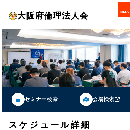
メ
大阪府倫理法人会
イ
ン
コ
ン
テ
ン
ツ
へ
移
セミナー検索
会場検索
動
スケジュール詳細