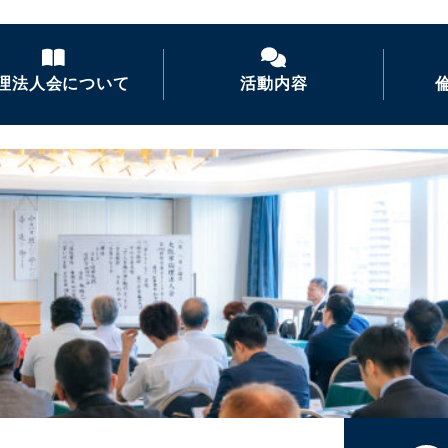
理法人会について
活動内容
倫理法人会とは
経営者モーニングセ
ミナー
倫理を学ぶ
活力朝礼の推進
会長あいさつ
倫理経営講演会
ナイトセミナー・経営
者の集い
後継者倫理塾