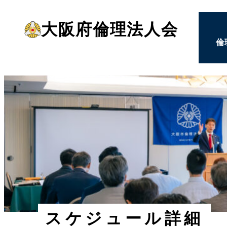
メ
大阪府倫理法人会
イ
倫
ン
コ
ン
テ
ン
ツ
へ
移
動
スケジュール詳細