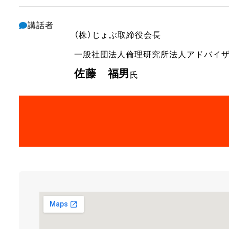
講話者
（株）じょぶ
取締役会長
一般社団法人倫理研究所
法人アドバイ
佐藤 福男
氏