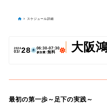
スケジュール詳細
大阪
28
06:30-07:30
2024
木
03/
無料
参加費：
最初の第一歩～足下の実践～