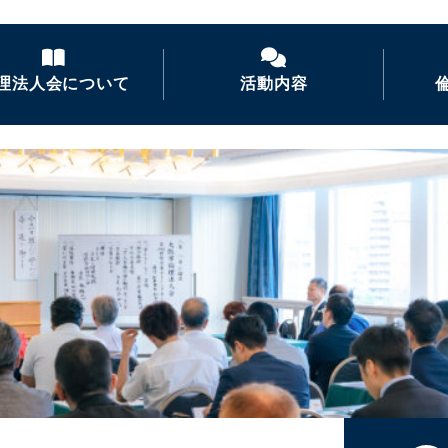
理法人会について
活動内容
倫理法人会とは
経営者モーニングセ
ミナー
倫理を学ぶ
活力朝礼の推進
会長あいさつ
倫理経営講演会
ナイトセミナー・経営
者の集い
後継者倫理塾