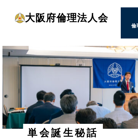
メ
大阪府倫理法人会
イ
倫
ン
コ
ン
テ
ン
ツ
へ
移
動
単会誕生秘話